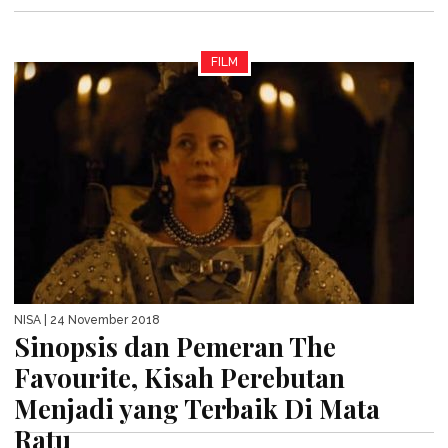
FILM
NISA
| 24 November 2018
Sinopsis dan Pemeran The
Favourite, Kisah Perebutan
Menjadi yang Terbaik Di Mata
Ratu