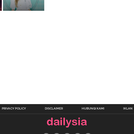
PRIVACY POLICY
DISCLAIMER
HUBUNGI KAMI
IKLAN