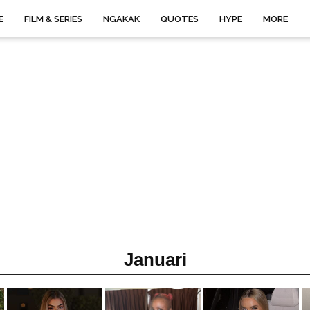
E
FILM & SERIES
NGAKAK
QUOTES
HYPE
MORE
Januari