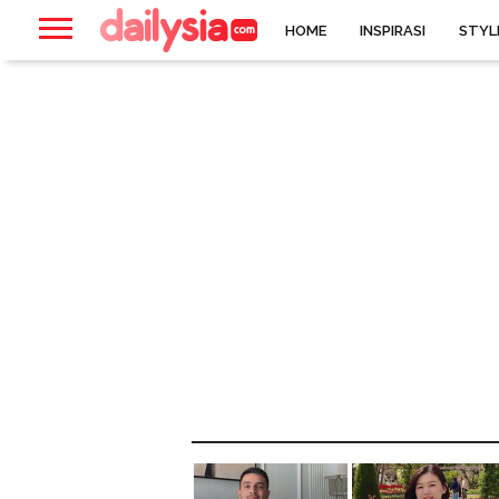
HOME
INSPIRASI
STYL